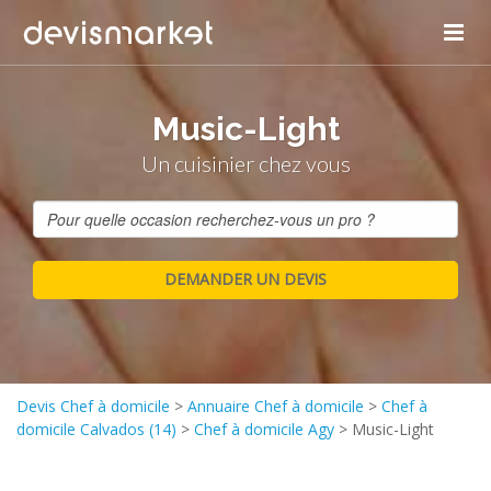
Music-Light
Un cuisinier chez vous
Devis Chef à domicile
>
Annuaire Chef à domicile
>
Chef à
domicile Calvados (14)
>
Chef à domicile Agy
>
Music-Light