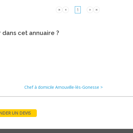
1
r dans cet annuaire ?
Chef à domicile Arnouville-lès-Gonesse >
DER UN DEVIS