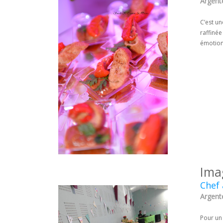
Argente
C’est un
raffiné
émotions
Ima
Chef 
Argente
Pour un 