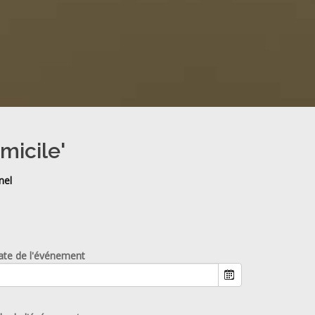
micile'
nel
ate de l'événement